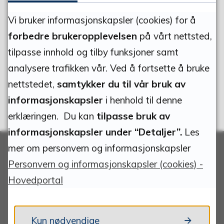
Fant du det du lette etter?
Vi bruker informasjonskapsler (cookies) for å
Ja
Nei
forbedre brukeropplevelsen
på vårt nettsted,
tilpasse innhold og tilby funksjoner samt
analysere trafikken vår. Ved å fortsette å bruke
nettstedet,
samtykker du til vår bruk av
informasjonskapsler
i henhold til denne
erklæringen. Du kan
tilpasse bruk av
informasjonskapsler under “Detaljer”.
Les
mer om personvern og informasjonskapsler
Personvern og informasjonskapsler (cookies) -
Adresse
Hovedportal
Gruvvegen 7
2580 Folldal
Kun nødvendige