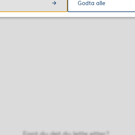
Godta alle
Fant du det du lette etter?