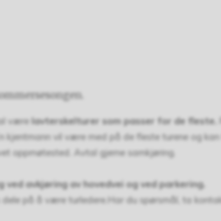
i sommersesongen.
kal være
lavterskelturer som passer for de fleste.
 kjentmann vil være med på de fleste turene og kan fo
et oppmøtested. Avtal gjerne samkjøring.
ing ved avkjøring av hovedvei og ved parkering.
ak dele på å være turledere.Har du spørsmål, ta konta