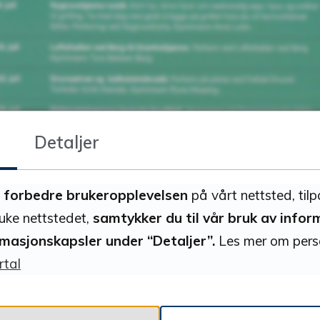
Detaljer
å
forbedre brukeropplevelsen
på vårt nettsted, tilp
ruke nettstedet,
samtykker du til vår bruk av info
rmasjonskapsler under “Detaljer”.
Les mer om pers
rtal