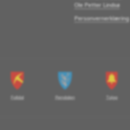
Ole Petter Lindsø
Personvernerklæring
Folldal
Rendalen
Tolga