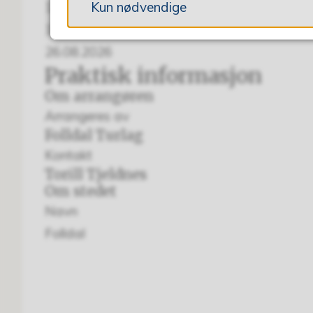
12.08.2026
Kun nødvendige
19.08.2026
26.08.2026
Praktisk informasjon
Om arrangøren
Arrangeres av
Folldal Turlag
Kontakt
Torill Tjeldnes
Om stedet
Navn
Folldal