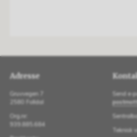
Adresse
Konta
Gruvvegen 7
Send e-p
2580 Folldal
postmot
Org.nr:
Sentralb
939.885.684
Teknisk 