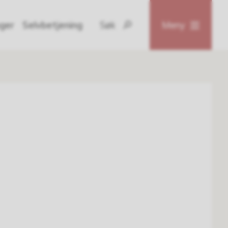
nger
Selvbetjening
Søk
Meny