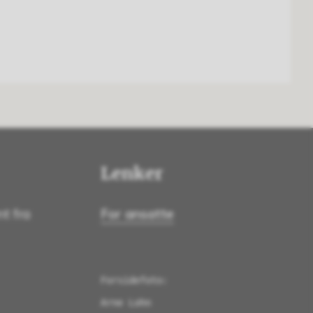
Lenker
nt fra
For ansatte
Forsidefoto:

Arne Lohn