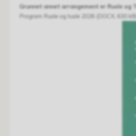
Grunnet annet arrangement er Rusle og Tus
Program Rusle og tusle 2026
(DOCX, 630 kB