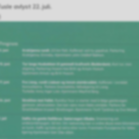
le avlyst 22. juli.
)