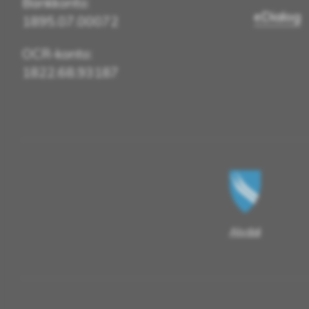
Bankkonto:
eDialog
1895.07.00072
OCR-konto:
1822.68.93187
Alvdal