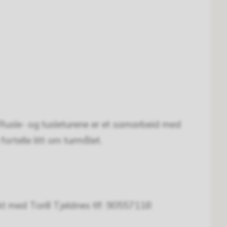
Rusle- og tusleturene er et samarbeid med
rtelle litt om turmålet.
kt med Torill Tjeldnes tlf: 90557118