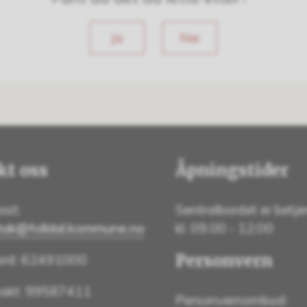
Ja
Nei
kt oss
Åpningstider
ost:
Sentralbordet er betje
tak@folldal.kommune.no
kl. 09.00 - 12:00
Personvern
ord: 62491000
vakt: 99587411
Personvernombud: