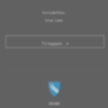
Forsidefoto:

Arne Lohn
Til toppen
Alvdal