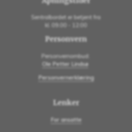
Åpningstider
Sentralbordet er betjent fra
kl. 09.00 - 12:00
Personvern
Personvernombud:
Ole Petter Lindsø
Personvernerklæring
Lenker
For ansatte