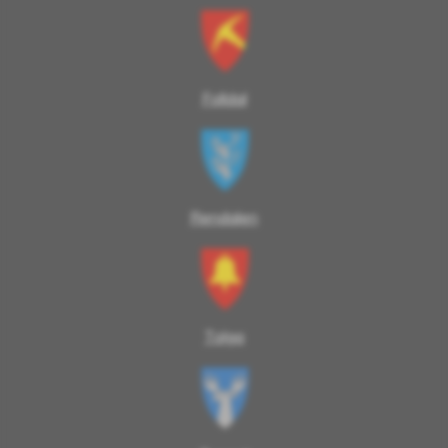
Folldal
Rendalen
Tolga