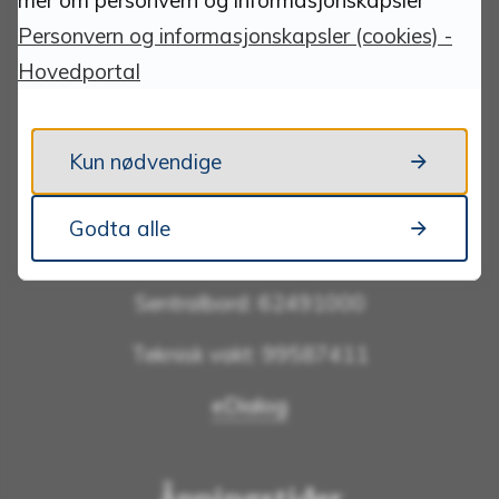
OCR-konto:
Personvern og informasjonskapsler (cookies) -
1822.68.93187
Hovedportal
Kontakt oss
Kun nødvendige
Send e-post:
Godta alle
postmottak@folldal.kommune.no
Sentralbord: 62491000
Teknisk vakt: 99587411
eDialog