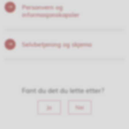
Personvern og
informasjonskapsler
Selvbetjening og skjema
Fant du det du lette etter?
Ja
Nei