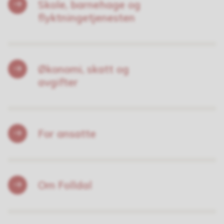
Skole, barnehage og
flyktningetjenesten
Økonomi, skatt og
avgifter
For ansatte
Om Folldal