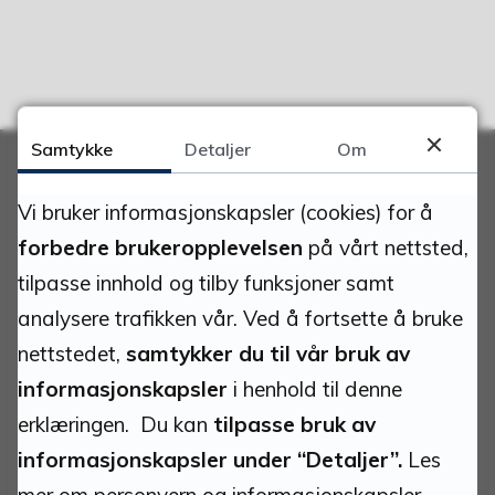
Samtykke
Detaljer
Om
Vi bruker informasjonskapsler (cookies) for å
Adresse
forbedre brukeropplevelsen
på vårt nettsted,
tilpasse innhold og tilby funksjoner samt
Gruvvegen 7
2580 Folldal
analysere trafikken vår. Ved å fortsette å bruke
nettstedet,
samtykker du til vår bruk av
Org.nr:
informasjonskapsler
i henhold til denne
939.885.684
erklæringen. Du kan
tilpasse bruk av
Bankkonto:
informasjonskapsler under “Detaljer”.
Les
1895.07.00072
mer om personvern og informasjonskapsler