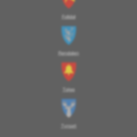
Folldal
Rendalen
Tolga
Tynset