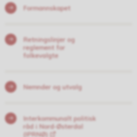
Formannskapet
Retningslinjer og
reglement for
folkevalgte
Nemnder og utvalg
Interkommunalt politisk
råd i Nord-Østerdal
(IPRNØ)