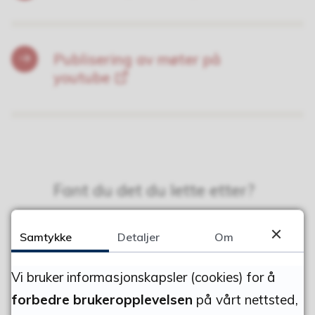
Publisering av møter på
youtube
Fant du det du lette etter?
Ja
Nei
Samtykke
Detaljer
Om
Vi bruker informasjonskapsler (cookies) for å
forbedre brukeropplevelsen
på vårt nettsted,