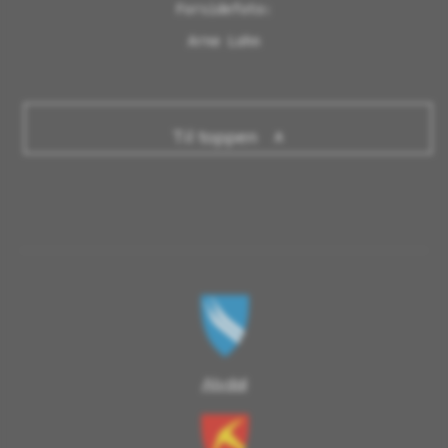
Forsidefoto:

Arne Lohn
Til toppen
Alvdal