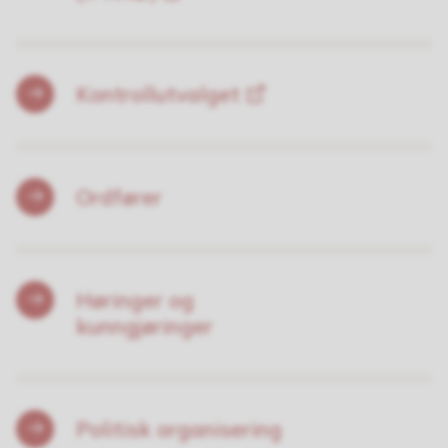
Kontrollutvalget
Ordfører
Høringer og
kunngjøringer
Politisk organisering