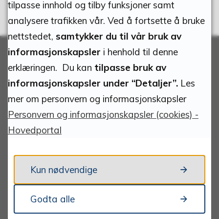
tilpasse innhold og tilby funksjoner samt
analysere trafikken vår. Ved å fortsette å bruke
nettstedet,
samtykker du til vår bruk av
informasjonskapsler
i henhold til denne
erklæringen. Du kan
tilpasse bruk av
Adresse
informasjonskapsler under “Detaljer”.
Les
mer om personvern og informasjonskapsler
Gruvvegen 7
Personvern og informasjonskapsler (cookies) -
2580 Folldal
Hovedportal
Org.nr:
939.885.684
Kun nødvendige
Bankkonto:
1895.07.00072
Godta alle
OCR-konto: