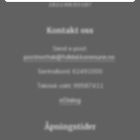
1822.68.93187
Kontakt oss
Send e-post:
postmottak@folldal.kommune.no
Sentralbord: 62491000
Teknisk vakt: 99587411
eDialog
Åpningstider