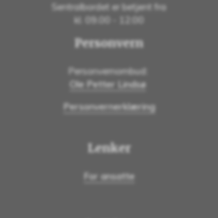
Sentralbordet er betjent fra
kl. 09.00 - 12:00
Personvern
Personvernombud:
Ole Petter Lindsø
Personvernerklæring
Lenker
For ansatte