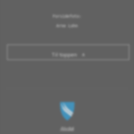
Forsidefoto:

Arne Lohn
Til toppen
Alvdal