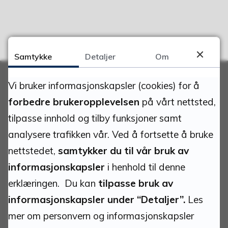
Samtykke
Detaljer
Om
Vi bruker informasjonskapsler (cookies) for å
Adresse
forbedre brukeropplevelsen
på vårt nettsted,
tilpasse innhold og tilby funksjoner samt
Gruvvegen 7
analysere trafikken vår. Ved å fortsette å bruke
2580 Folldal
nettstedet,
samtykker du til vår bruk av
informasjonskapsler
i henhold til denne
Org.nr:
erklæringen. Du kan
tilpasse bruk av
939.885.684
informasjonskapsler under “Detaljer”.
Les
Bankkonto:
mer om personvern og informasjonskapsler
1895.07.00072