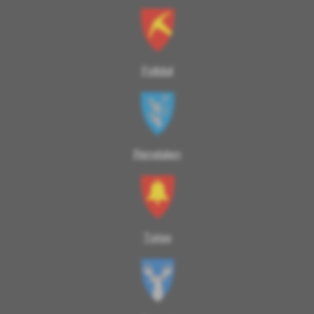
Folldal
Rendalen
Tolga