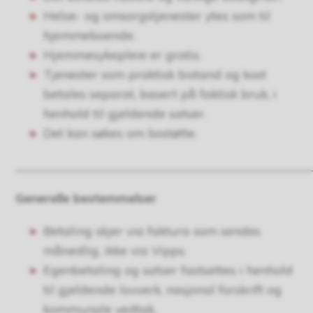
Helse- og omsorgstjenester ytes som til
hjemmeboende.
Hjemmesykepleie er gratis.
Tjenester som praktisk bistand og kost
betales separat, basert på faktisk bruk, i
henhold til gjeldende satser.
Det kan søkes om bostøtte.
_______________________________________________
Generelle bestemmelser
Betaling skjer via faktura som sendes
månedlig, ikke via Vipps.
Egenbetaling og satser fastsettes i henhold
til gjeldende lovverk, nasjonal forskrift og
kommunale vedtak.