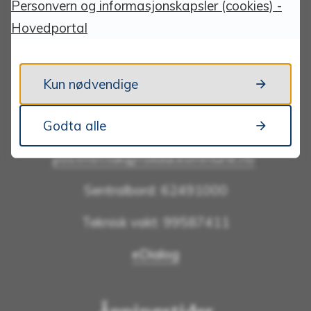
Personvern og informasjonskapsler (cookies) -
OCR-konto:
Hovedportal
1822.68.93187
Kun nødvendige
Kontakt oss
Godta alle
Send e-post:
postmottak@folldal.kommune.no
Sentralbord: 62491000
Teknisk vakt: 99587411
eDialog