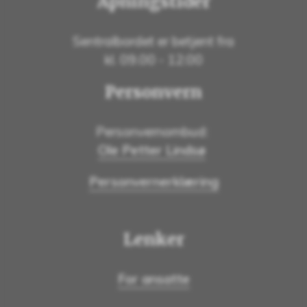
Åpningstider
Sentralbordet er betjent fra
kl. 09.00 - 12:00
Personvern
Personvernombud:
Ole Petter Lindsø
Personvernerklæring
Lenker
For ansatte