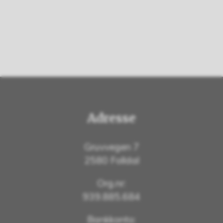
Adresse
Gruvvegen 7
2580 Folldal
Org.nr:
939.885.684
Bankkonto: