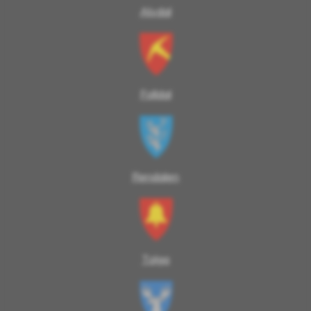
Alvdal
Folldal
Rendalen
Tolga