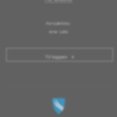
Forsidefoto:

Arne Lohn
Til toppen