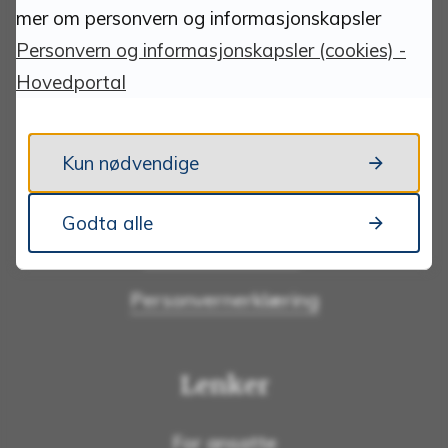
mer om personvern og informasjonskapsler
Åpningstider
Personvern og informasjonskapsler (cookies) -
Hovedportal
Sentralbordet er betjent fra
kl. 09.00 - 12:00
Kun nødvendige
Personvern
Godta alle
Personvernombud:
Ole Petter Lindsø
Personvernerklæring
Lenker
For ansatte