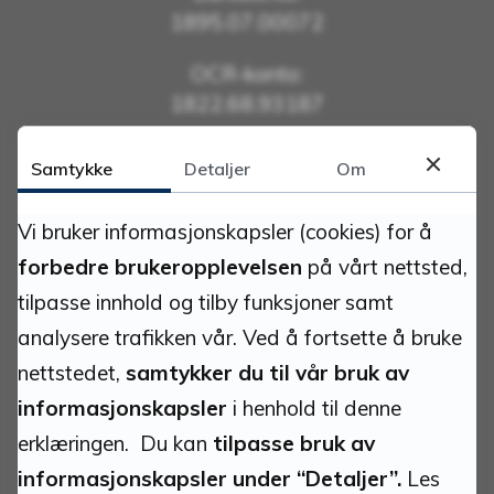
1895.07.00072
OCR-konto:
1822.68.93187
Samtykke
Detaljer
Om
Kontakt oss
Vi bruker informasjonskapsler (cookies) for å
Send e-post:
forbedre brukeropplevelsen
på vårt nettsted,
postmottak@folldal.kommune.no
tilpasse innhold og tilby funksjoner samt
analysere trafikken vår. Ved å fortsette å bruke
Sentralbord: 62491000
nettstedet,
samtykker du til vår bruk av
Teknisk vakt: 99587411
informasjonskapsler
i henhold til denne
eDialog
erklæringen. Du kan
tilpasse bruk av
informasjonskapsler under “Detaljer”.
Les